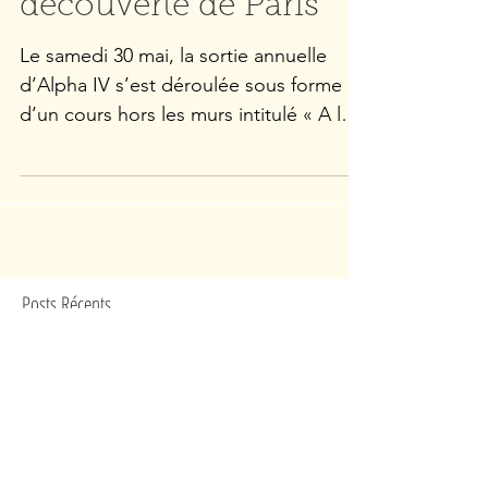
Alpha IV à la
découverte de Paris
Le samedi 30 mai, la sortie annuelle
d’Alpha IV s’est déroulée sous forme
d’un cours hors les murs intitulé « A la
découverte de Paris ». Parce que
beaucoup de nos apprenants
connaissent encore peu la capitale, en
dehors de leur quotidien, l’équipe
organisatrice avait imaginé de leur en
faire découvrir des lieux emblématiques
Posts Récents
tout en partageant des moments
simples : marcher, observer, échanger,
goûter, rire... et pratiquer le français
Alpha IV confirme son évolution
autrement. Au programme de cette