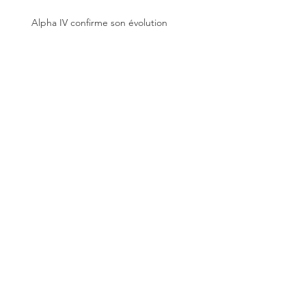
Posts Récents
Alpha IV confirme son évolution
Forum des associations du 13e - édition
2026
Au 2e étage de la tour Eiffel
Forum du bénévolat, samedi 13 juin