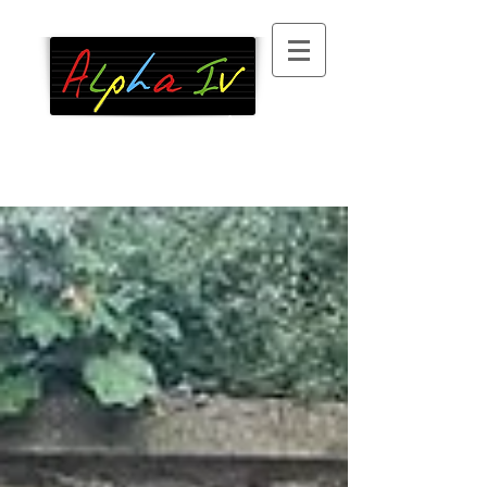
Association
d’alphabétisation
, 100 %
bénévole, à Paris XIII
°