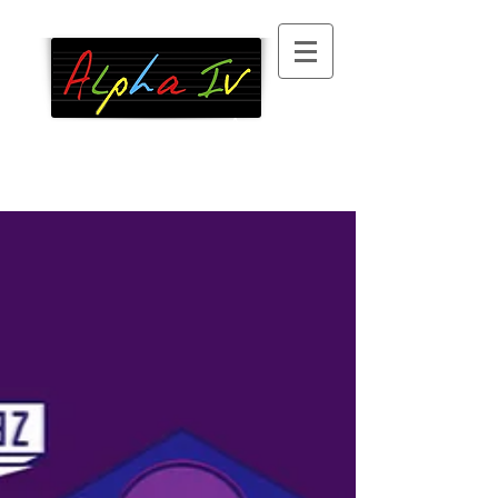
Association
d’alphabétisation
, 100 %
bénévole, à Paris XIII
°