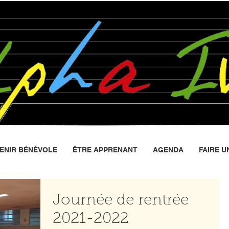
ociation
d’alphabétisation
, 100 % bénévole, à Pa
ENIR BÉNÉVOLE
ÊTRE APPRENANT
AGENDA
FAIRE U
Journée de rentrée
2021-2022