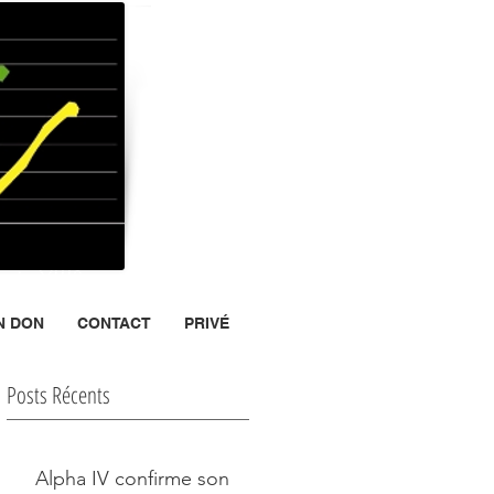
ris XIII
°
N DON
CONTACT
PRIVÉ
Posts Récents
Alpha IV confirme son