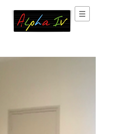
Association
d’alphabétisation
, 100 %
bénévole, à Paris XIII
°