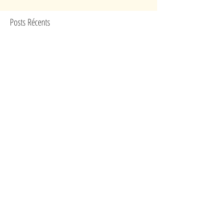
Posts Récents
Alpha IV confirme son évolution
Forum des associations du 13e - édition
2026
Au 2e étage de la tour Eiffel