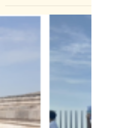
Maison de la vie associative du 13e
arrondissement (MVAC 13). Nous vous
y donnons rendez-vous, de 14h à 18h,
au 31 rue Bobillot, Paris 13e.