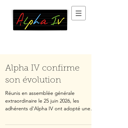
Association
d’alphabétisation
, 100 %
bénévole, à Paris XIII
°
Alpha IV confirme
son évolution
Réunis en assemblée générale
extraordinaire le 25 juin 2026, les
adhérents d'Alpha IV ont adopté une
nouvelle version des statuts de
l'association. Depuis 1975, Alpha IV