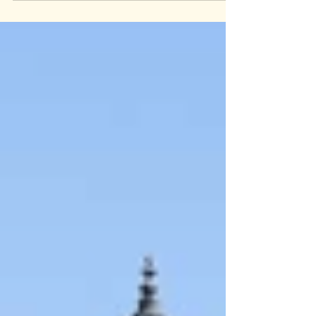
d’Alpha IV s’est déroulée sous forme
d’un cours hors les murs intitulé « A la
découverte de Paris ». Parce que
beaucoup de nos apprenants
connaissent encore peu la capitale, en
dehors de leur quotidien, l’équipe
organisatrice avait imaginé de leur en
faire découvrir des lieux emblématiques
tout en partageant des moments
simples : marcher, observer, échanger,
goûter, rire... et pratiquer le français
autrement. Au programme de cette
belle –