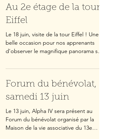
Au 2e étage de la tour
Eiffel
Le 18 juin, visite de la tour Eiffel ! Une
belle occasion pour nos apprenants
d'observer le magnifique panorama sur
Paris et de découvrir l'histoire de ce
monument si emblématique. La soirée
s'est poursuivie autour d'un verre... et
Forum du bénévolat,
d'un petit QCM sur la tour Eiffel
préparé par les organisateurs. Merci et
samedi 13 juin
bravo à tous !
Le 13 juin, Alpha IV sera présent au
Forum du bénévolat organisé par la