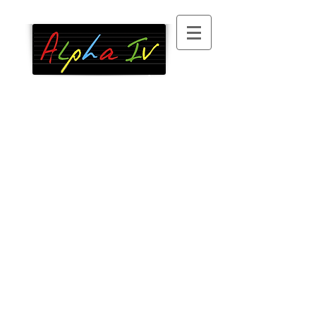
Association
d’alphabétisation
, 100 %
bénévole, à Paris XIII
°