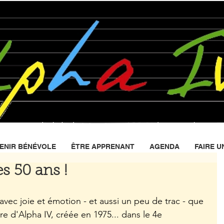
ociation
d’alphabétisation
, 100 % bénévole, à Pa
ENIR BÉNÉVOLE
ÊTRE APPRENANT
AGENDA
FAIRE U
es 50 ans !
 avec joie et émotion - et aussi un peu de trac - que 
re d'Alpha IV, créée en 1975... dans le 4e 