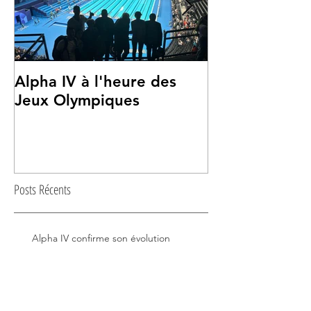
Alpha IV à l'heure des
Alpha IV à la
Jeux Olympiques
Mosquée de P
Posts Récents
Alpha IV confirme son évolution