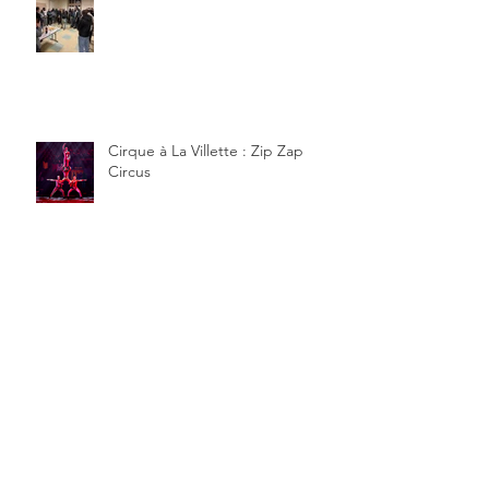
Cirque à La Villette : Zip Zap
Circus
Archives
juin 2026
(3)
3 posts
mai 2026
(2)
2 posts
août 2025
(3)
3 posts
janvier 2025
(2)
2 posts
novembre 2024
(1)
1 post